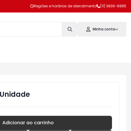
Regiões e horários de atendimento
(11) 3836-6885
Minha conta
Unidade
Adicionar ao carrinho
Subtotal:
R$ 0,00