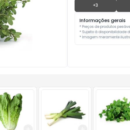
+
3
Informações gerais
* Preços de produtos pesáv
* Sujeito à disponibilidade d
* Imagem meramente ilustra
Add
Add
10
+
3
+
5
+
10
+
3
+
5
+
10