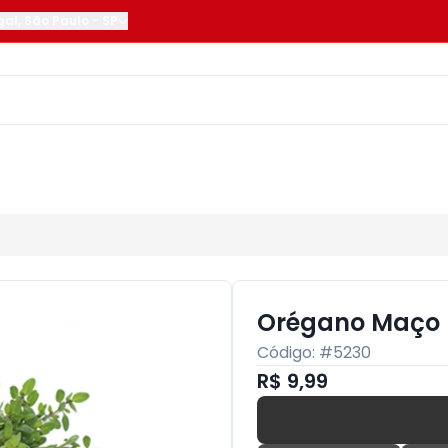
gal
,
São Paulo
-
SP
Orégano Maço 
Código: #
5230
R$ 9,99