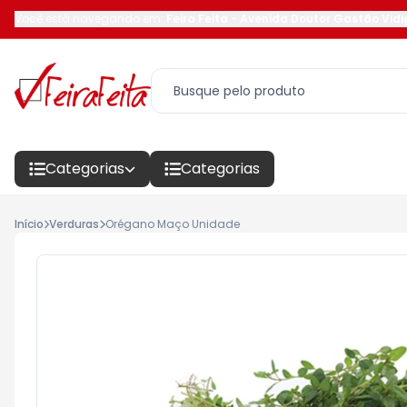
Você está navegando em:
Feira Feita
-
Avenida Doutor Gastão Vidi
Categorias
Categorias
Início
Verduras
Orégano Maço Unidade