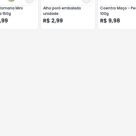
 Romana Mini
Alho poró embalado
Coentro Maço - Pe
a 150g
unidade
100g
,99
R$ 2,99
R$ 9,98