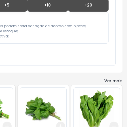
+
5
+
10
+
20
eis podem sofrer variação de acordo com o peso;

e estoque;

tiva;
Ver mais
Add
Add
Add
+
3
+
5
+
10
+
3
+
5
+
10
+
3