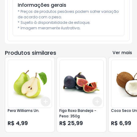
Informações gerais
* Preços de produtos pesáveis podem sofrer variação 
de acordo com o peso;

* Sujeito à disponibilidade de estoque;

* Imagem meramente ilustrativa;
Produtos similares
Ver mais
Add
Add
+
3
+
5
+
10
+
3
+
5
+
10
Pera Williams Un.
Figo Roxo Bandeja -
Coco Seco Un
Peso: 350g
R$ 4,99
R$ 25,99
R$ 6,99