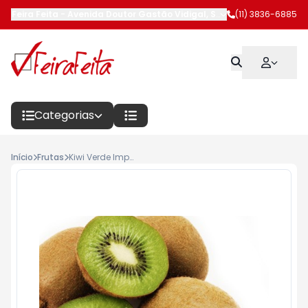
Feira Feita
-
Avenida Doutor Gastão Vidigal
,
São Paulo
(11) 3836-6885
-
SP
Categorias
Início
Frutas
Kiwi Verde Importado Unidade