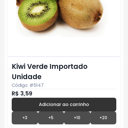
Kiwi Verde Importado
Unidade
Código: #
5147
R$ 3,59
Adicionar ao carrinho
Subtotal:
R$ 0
+
3
+
5
+
10
+
20