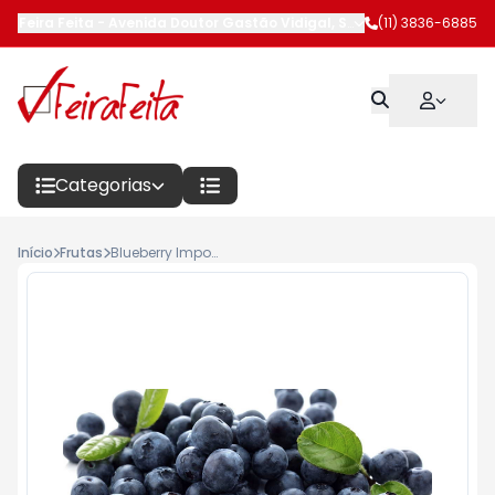
Feira Feita
-
Avenida Doutor Gastão Vidigal
,
São Paulo
(11) 3836-6885
-
SP
Categorias
Início
Frutas
Blueberry Importado Bandeja - Peso: 100g