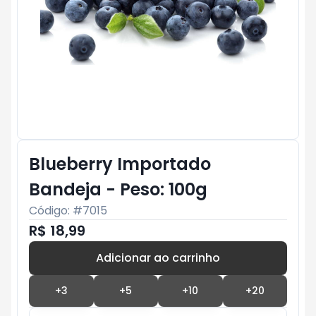
Blueberry Importado
Bandeja - Peso: 100g
Código: #
7015
R$ 18,99
Adicionar ao carrinho
Subtotal:
R$ 0
+
3
+
5
+
10
+
20