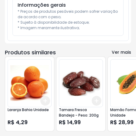
Informações gerais
* Preços de produtos pesáveis podem sofrer variação 
de acordo com o peso;

* Sujeito à disponibilidade de estoque;

* Imagem meramente ilustrativa;
Produtos similares
Ver mais
Add
Add
+
3
+
5
+
10
+
3
+
5
+
10
Laranja Bahia Unidade
Tamara Fresca
Mamão Form
Bandeja - Peso: 200g
Unidade
R$ 4,29
R$ 14,99
R$ 28,99