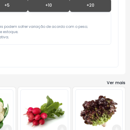
+
5
+
10
+
20
eis podem sofrer variação de acordo com o peso;

e estoque;

tiva;
Ver mais
Add
Add
Add
+
3
+
5
+
10
+
3
+
5
+
10
+
3