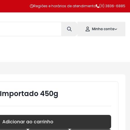
Regiões e horários de atendimento
(11) 3836-6885
Minha conta
 Importado 450g
Adicionar ao carrinho
Subtotal:
R$ 0,00