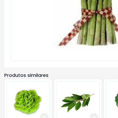
Produtos similares
Add
Add
+
3
+
5
+
10
+
3
+
5
+