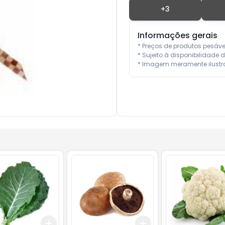
+
3
Informações gerais
* Preços de produtos pesáv
* Sujeito à disponibilidade d
* Imagem meramente ilustra
Add
Add
10
+
3
+
5
+
10
+
3
+
5
+
10