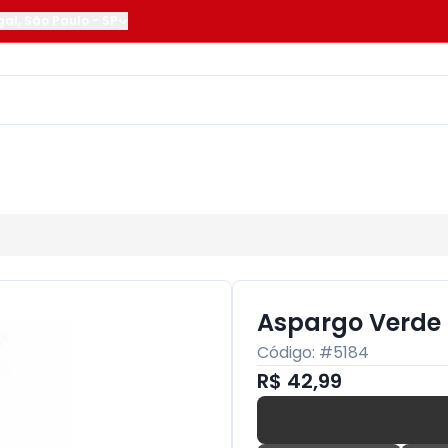
gal
,
São Paulo
-
SP
Aspargo Verde
Código: #
5184
R$ 42,99