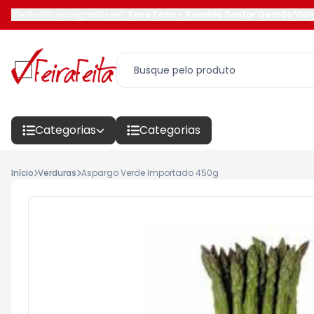
Você está navegando em:
Feira Feita
-
Avenida Doutor Gastão Vidi
Categorias
Categorias
Início
Verduras
Aspargo Verde Importado 450g